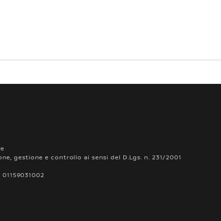
re
ne, gestione e controllo ai sensi del D.Lgs. n. 231/2001
IVA 01159031002