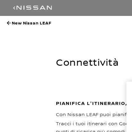
New Nissan LEAF
Connettività
PIANIFICA L'ITINERARIO
Con Nissan LEAF puoi pianifica
Tracci i tuoi itinerari con Go
punti di ricarica più comodi e 