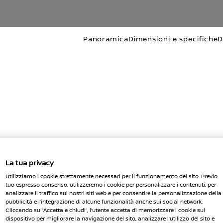
Panoramica
Dimensioni e specifiche
D
La tua privacy
(6)
, CON GOOGLE MAP INTEGRATO
Utilizziamo i cookie strettamente necessari per il funzionamento del sito. Previo
tuo espresso consenso, utilizzeremo i cookie per personalizzare i contenuti, per
re interamente i tuoi viaggi.
analizzare il traffico sui nostri siti web e per consentire la personalizzazione della
pubblicità e l’integrazione di alcune funzionalità anche sui social network.
(6)
ogle Maps integrato
, accedi alle informazioni sul tra
Cliccando su “Accetta e chiudi”, l’utente accetta di memorizzare i cookie sul
dispositivo per migliorare la navigazione del sito, analizzare l’utilizzo del sito e
sai sempre quando è il momento di una sosta per la ric