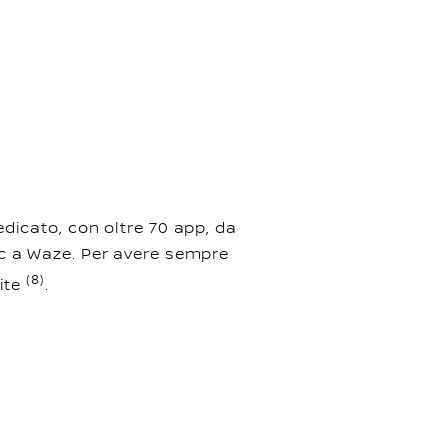
dicato, con oltre 70 app, da
c a Waze. Per avere sempre
(8)
rite
.