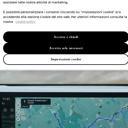
assistere nelle nostre attività di marketing.
, le opzioni di pagamento, i servizi in loco e le recen
È possibile personalizzare i consensi cliccando su "Impostazioni cookie" e/o
Navi-Linked Battery Conditioning, la tua Nissan LEAF 
accedendo alla sezione Cookie del sito web. Per ulteriori informazioni consulta la
nostra
cookie policy
rà per la ricarica ancor prima di iniziare, assicurando
mento intelligente della batteria si adatta alla tua gu
si prende una pausa. Affronti una salita in collina? T
Accetta e chiudi
Accetta solo necessari
Impostazioni cookie