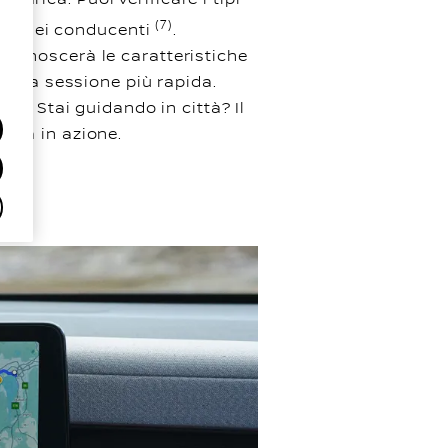
(7)
sioni dei conducenti
.
riconoscerà le caratteristiche
ti una sessione più rapida.
ida. Stai guidando in città? Il
orna in azione.